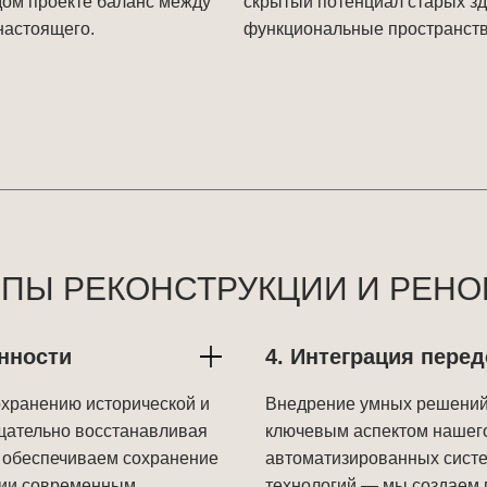
ом проекте баланс между 
скрытый потенциал старых зд
настоящего.
функциональные пространств
ПЫ РЕКОНСТРУКЦИИ И РЕНО
енности
4. Интеграция пере
хранению исторической и
Внедрение умных решений 
Тщательно восстанавливая
ключевым аспектом нашего
 обеспечиваем сохранение
автоматизированных сист
твии современным
технологий — мы создаем 