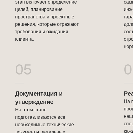
этап включает определение
сам
целей, планирование
инж
пространства и проектные
гар
решения, которые отражают
дол
требования и ожидания
соо
клиента.
стр
нор
05
0
Документация и
Ре
утверждение
На 
про
На этом этапе
наш
подготавливаются все
спе
необходимые технические
каж
документы, детальные