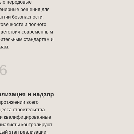
ые передовые
енерные решения для
антии безопасности,
говечности и полного
тветствия современным
оительным стандартам и
мам.
6
ализация и надзор
протяжении всего
цесса строительства
и квалифицированные
циалисты контролируют
дый этап реализации,