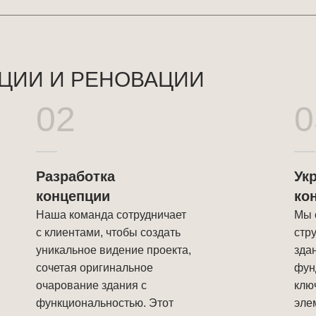
ЦИИ И РЕНОВАЦИИ
02
0
Разработка
Ук
концепции
ко
Наша команда сотрудничает
Мы 
с клиентами, чтобы создать
стр
уникальное видение проекта,
зда
сочетая оригинальное
фун
очарование здания с
клю
функциональностью. Этот
эле