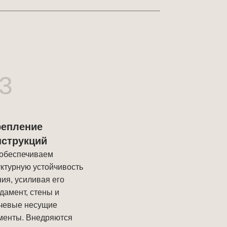
3
репление
нструкций
обеспечиваем
уктурную устойчивость
ния, усиливая его
дамент, стены и
чевые несущие
менты. Внедряются