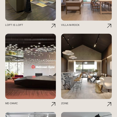
LOFT IS LOFT
VILLA M-ROCK
МD ОФИС
ZONE