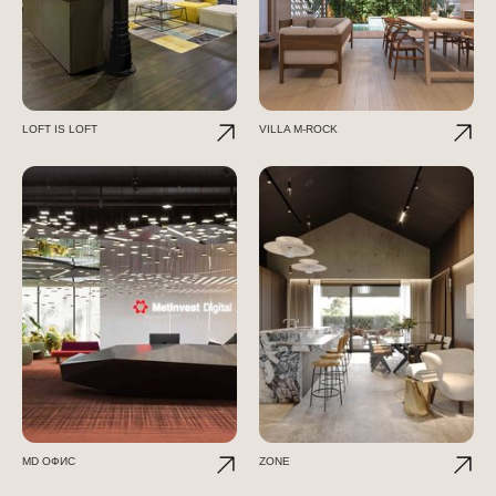
LOFT IS LOFT
VILLA M-ROCK
МD ОФИС
ZONE