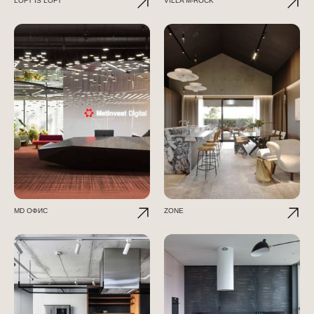
LOFT IS LOFT
VILLA M-ROCK
МD ОФИС
ZONE