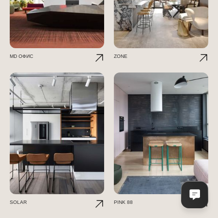
МD ОФИС
ZONE
SOLAR
PINK 88