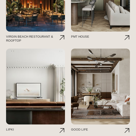
VIRGIN BEACH RESTOURANT &
PMT HOUSE
ROOFTOP
LIPKI
GOOD LIFE