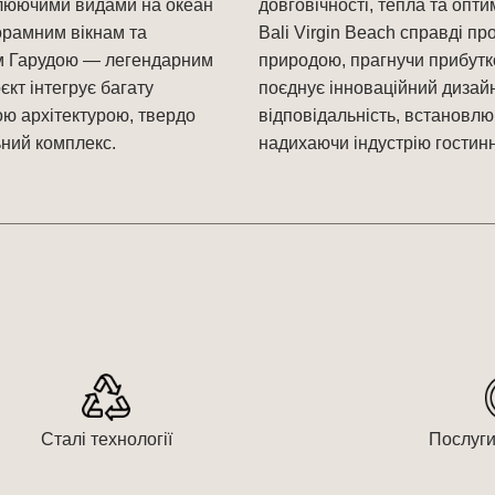
люючими видами на океан
довговічності, тепла та опти
орамним вікнам та
Bali Virgin Beach справді пр
м Гарудою — легендарним
природою, прагнучи прибутков
єкт інтегрує багату
поєднує інноваційний дизайн
ою архітектурою, твердо
відповідальність, встановлю
ний комплекс.
надихаючи індустрію гостинн
Сталі технології
Послуги