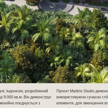
алі, Індонезія, розроблений
Проєкт Martins Studio демон
 9 000 кв.м. Він демонструє
використовуючи сучасно стій
рмонійно поєднується з
елементи, для зменшення вп