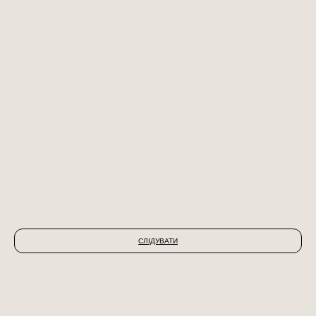
October 31, 2019
September 10, 2019
БРОНЗА В ADD AWARDS
VLLL МІЖНАРОДНИЙ
АРХІТЕКТУРНИЙ ФОРУМ
СЛІДУВАТИ