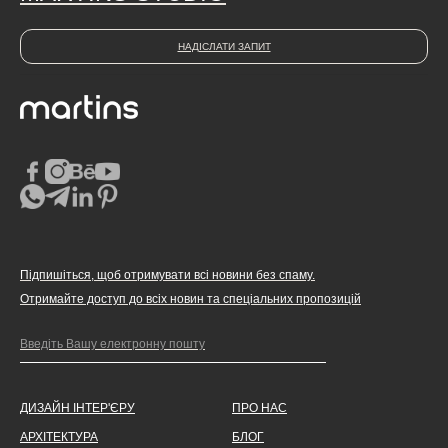
НАДІСЛАТИ ЗАПИТ
Підпишіться, щоб отримувати всі новини без спаму.
Отримайте доступ до всіх новин та спеціальних пропозицій
ДИЗАЙН ІНТЕР'ЄРУ
ПРО НАС
АРХІТЕКТУРА
БЛОГ