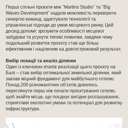
Перші спільні проєкти між "Martins Studio" та "Big
Waves Development" надали можливість перевірити
синергію команд, адаптувати технології та
управлінські підходи до умов місцевого ринку. Цей
досвід допоміг зрозуміти особливості місцевої
забудови та усунути типові помилки, завдяки чому
подальший розвиток проєкту став ще більш
ефективним і націленим на довгостроковий результат.
Вибір локації та аналіз ділянки
Один із ключових етапів реалізації цього проєкту на
Балі – став вибір оптимальної земельної ділянки, який
заклав міцний фундамент для майбутнього готелю.
Понад 200 різноманітних об’єктів довелось
переглянути перш ніж почати проєктування готелю,
щоб знайти місце, що поєднує вигідне розташування,
сприятливі екологічні умови та потенціал для розвитку
інфраструктури.