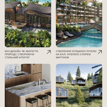
ЕКО-ДИЗАЙН: ЯК ЗБЕРЕГТИ
СТВОРЕННЯ УСПІШНОГО ГОТЕЛЮ
ПРИРОДУ, СТВОРЮЮЧИ
НА БАЛІ: ІНТЕРВ’Ю З ІГОРЕМ
СТИЛЬНИЙ ІНТЕР'ЄР
МАРТІНОМ