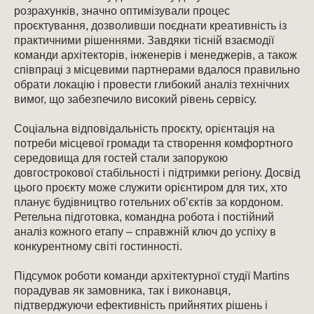
розрахунків, значно оптимізували процес
проєктування, дозволивши поєднати креативність із
практичними рішеннями. Завдяки тісній взаємодії
команди архітекторів, інженерів і менеджерів, а також
співпраці з місцевими партнерами вдалося правильно
обрати локацію і провести глибокий аналіз технічних
вимог, що забезпечило високий рівень сервісу.
Соціальна відповідальність проєкту, орієнтація на
потреби місцевої громади та створення комфортного
середовища для гостей стали запорукою
довгострокової стабільності і підтримки регіону. Досвід
цього проєкту може служити орієнтиром для тих, хто
планує будівництво готельних об’єктів за кордоном.
Ретельна підготовка, командна робота і постійний
аналіз кожного етапу – справжній ключ до успіху в
конкурентному світі гостинності.
Підсумок роботи команди архітектурної студії Martins
порадував як замовника, так і виконавця,
підтверджуючи ефективність прийнятих рішень і