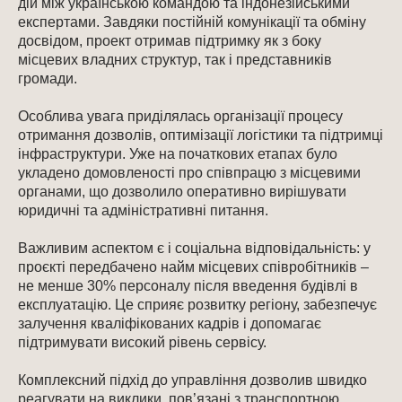
дій між українською командою та індонезійськими
експертами. Завдяки постійній комунікації та обміну
досвідом, проект отримав підтримку як з боку
місцевих владних структур, так і представників
громади.
Особлива увага приділялась організації процесу
отримання дозволів, оптимізації логістики та підтримці
інфраструктури. Уже на початкових етапах було
укладено домовленості про співпрацю з місцевими
органами, що дозволило оперативно вирішувати
юридичні та адміністративні питання.
Важливим аспектом є і соціальна відповідальність: у
проєкті передбачено найм місцевих співробітників –
не менше 30% персоналу після введення будівлі в
експлуатацію. Це сприяє розвитку регіону, забезпечує
залучення кваліфікованих кадрів і допомагає
підтримувати високий рівень сервісу.
Комплексний підхід до управління дозволив швидко
реагувати на виклики, пов’язані з транспортною