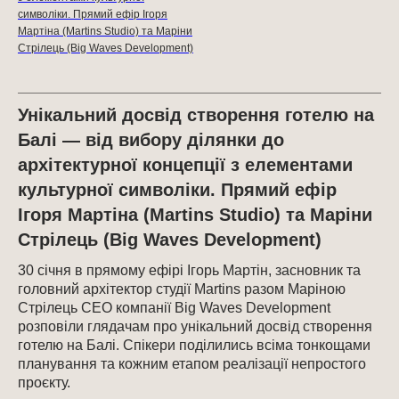
символіки. Прямий ефір Ігоря
Мартіна (Martins Studio) та Маріни
Стрілець (Big Waves Development)
Унікальний досвід створення готелю на
Балі — від вибору ділянки до
архітектурної концепції з елементами
культурної символіки. Прямий ефір
Ігоря Мартіна (Martins Studio) та Маріни
Стрілець (Big Waves Development)
30 січня в прямому ефірі Ігорь Мартін, засновник та
головний архітектор студії Martins разом Маріною
Стрілець CEO компанії Big Waves Development
розповіли глядачам про унікальний досвід створення
готелю на Балі. Спікери поділились всіма тонкощами
планування та кожним етапом реалізації непростого
проєкту.