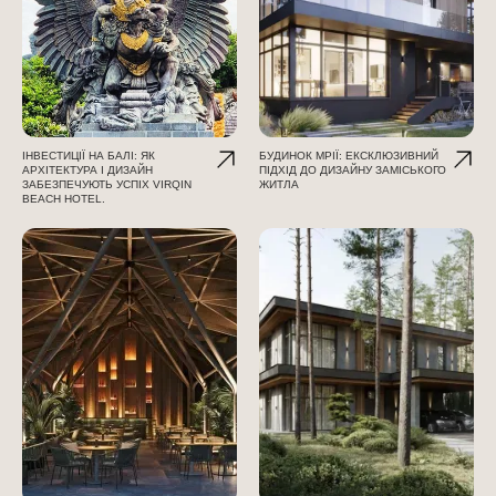
ІНВЕСТИЦІЇ НА БАЛІ: ЯК
БУДИНОК МРІЇ: ЕКСКЛЮЗИВНИЙ
АРХІТЕКТУРА І ДИЗАЙН
ПІДХІД ДО ДИЗАЙНУ ЗАМІСЬКОГО
ЗАБЕЗПЕЧУЮТЬ УСПІХ VIRQIN
ЖИТЛА
BEACH HOTEL.