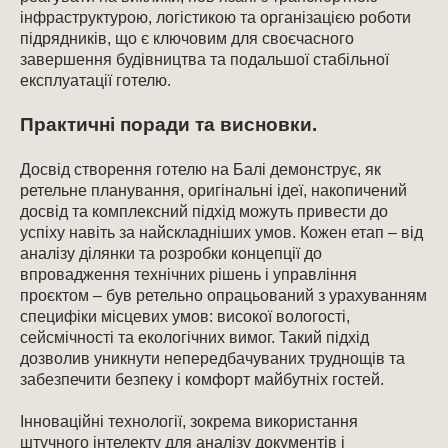
інфраструктурою, логістикою та організацією роботи
підрядників, що є ключовим для своєчасного
завершення будівництва та подальшої стабільної
експлуатації готелю.
Практичні поради та висновки.
Досвід створення готелю на Балі демонструє, як
ретельне планування, оригінальні ідеї, накопичений
досвід та комплексний підхід можуть привести до
успіху навіть за найскладніших умов. Кожен етап – від
аналізу ділянки та розробки концепції до
впровадження технічних рішень і управління
проєктом – був ретельно опрацьований з урахуванням
специфіки місцевих умов: високої вологості,
сейсмічності та екологічних вимог. Такий підхід
дозволив уникнути непередбачуваних труднощів та
забезпечити безпеку і комфорт майбутніх гостей.
Інноваційні технології, зокрема використання
штучного інтелекту для аналізу документів і