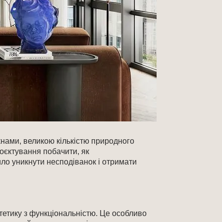
кнами, великою кількістю природного
роєктування побачити, як
ило уникнути несподіванок і отримати
етику з функціональністю. Це особливо