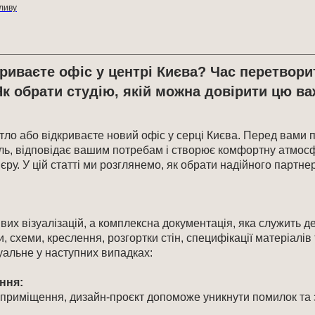
жливу
иваєте офіс у центрі Києва? Час перетвори
 Як обрати студію, якій можна довірити цю 
ло або відкриваєте новий офіс у серці Києва. Перед вами 
тиль, відповідає вашим потребам і створює комфортну атмо
єру. У цій статті ми розглянемо, як обрати надійного партне
их візуалізацій, а комплексна документація, яка служить де
, схеми, креслення, розгортки стін, специфікації матеріалів т
альне у наступних випадках:​
ння:
і приміщення, дизайн-проєкт допоможе уникнути помилок та 