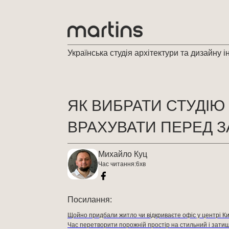
Українська студія архітектури та дизайну і
ЯК ВИБРАТИ СТУДІЮ 
ВРАХУВАТИ ПЕРЕД 
Михайло Куц
Час читання:
6
хв
Посилання:
Щойно придбали житло чи відкриваєте офіс у центрі К
Час перетворити порожній простір на стильний і зати