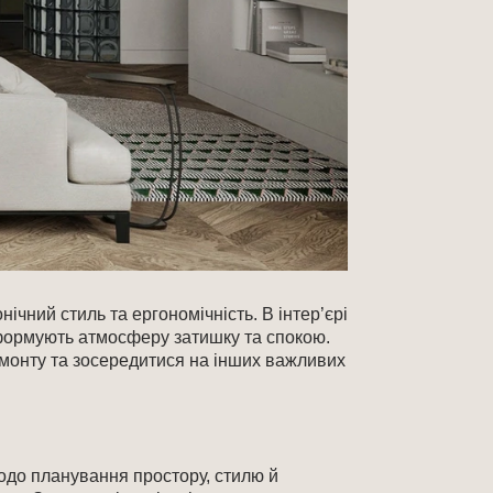
ічний стиль та ергономічність. В інтер’єрі
і формують атмосферу затишку та спокою.
емонту та зосередитися на інших важливих
щодо планування простору, стилю й