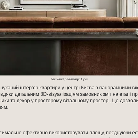
Приклад реалізації: Lipki
ишуканий інтер’єр квартири у центрі Києва з панорамними ві
авдяки детальним 3D-візуалізаціям замовник зміг на етапі п
ники та декор у просторому вітальному просторі. Це дозвол
ням.
симально ефективно використовувати площу, поєднуючи ест