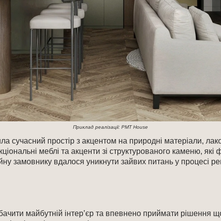
Приклад реалізації: PMT House
ила сучасний простір з акцентом на природні матеріали, лакон
нкціональні меблі та акценти зі структурованого каменю, як
ну замовнику вдалося уникнути зайвих питань у процесі р
обачити майбутній інтер’єр та впевнено приймати рішення 