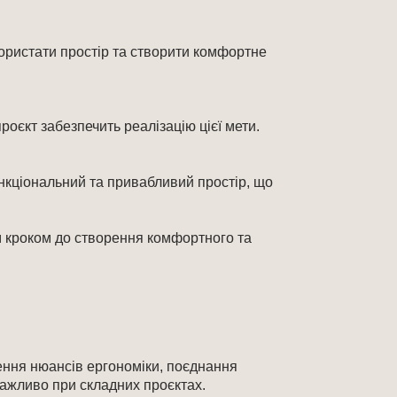
ористати простір та створити комфортне
єкт забезпечить реалізацію цієї мети.​
ункціональний та привабливий простір, що
м кроком до створення комфортного та
чення нюансів ергономіки, поєднання
важливо при складних проєктах.​