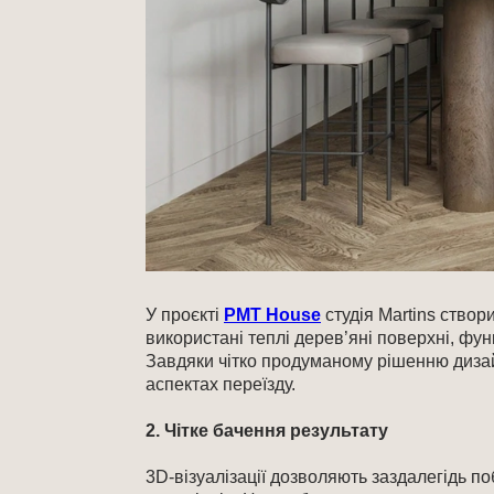
У проєкті
PMT House
студія Martins створ
використані теплі дерев’яні поверхні, фу
Завдяки чітко продуманому рішенню дизай
аспектах переїзду.
2. Чітке бачення результату
3D-візуалізації дозволяють заздалегідь п