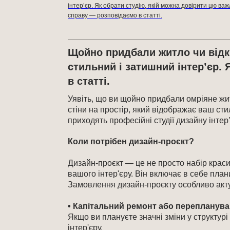
інтер’єр. Як обрати студію, якій можна довірити цю ва
справу — розповідаємо в статті.
Щойно придбали житло чи відкр
стильний і затишний інтер’єр.
в статті.
Уявіть, що ви щойно придбали омріяне жит
стіни на простір, який відображає ваш с
приходять професійні студії дизайну інтер’
Коли потрібен дизайн-проєкт?
Дизайн-проєкт — це не просто набір красив
вашого інтер'єру. Він включає в себе плани
Замовлення дизайн-проєкту особливо акту
• Капітальний ремонт або перепланува
Якщо ви плануєте значні зміни у структур
інтер'єру.​