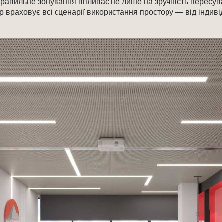
равильне зонування впливає не лише на зручність пересува
враховує всі сценарії використання простору — від індиві