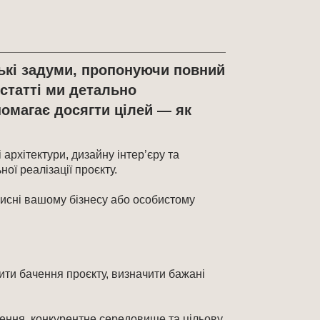
рські задуми, пропонуючи повний
 статті ми детально
омагає досягти цілей — як
 архітектури, дизайну інтер’єру та
ої реалізації проєкту.
рисні вашому бізнесу або особистому
ити бачення проєкту, визначити бажані
ження, конкурентне середовище та цільову