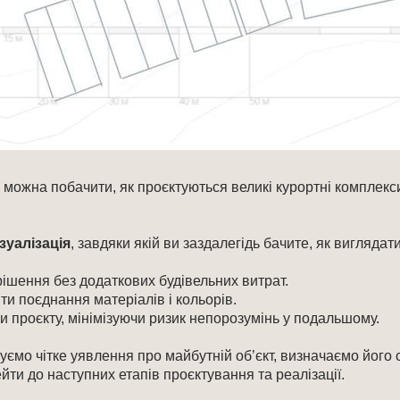
можна побачити, як проєктуються великі курортні комплекси
зуалізація
, завдяки якій ви заздалегідь бачите, як виглядат
рішення без додаткових будівельних витрат.
ити поєднання матеріалів і кольорів.
и проєкту, мінімізуючи ризик непорозумінь у подальшому.
ємо чітке уявлення про майбутній об’єкт, визначаємо його с
йти до наступних етапів проєктування та реалізації.