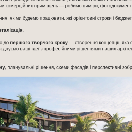
 чи комерційних приміщень — робимо виміри, фотодокумент
ня, як ми будемо працювати, які орієнтовні строки і бюджет п
талізація.
мо до
першого творчого кроку
— створення концепції, яка 
єднуємо ваші ідеї з професійними рішеннями наших архітек
ну
, планувальні рішення, схеми фасадів і перспективні зоб