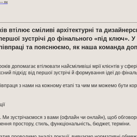
 — як
ків втілює сміливі архітектурні та дизайне
 першої зустрічі до фінального «під ключ». У
півпраці та пояснюємо, як наша команда доп
оків допомагає втілювати найсміливіші мрії клієнтів у сфері
й підхід: від першої зустрічі й формування ідеї до фінальн
півпраця з нами на кожному етапі та чим ми можемо бути ко
ції
. Ми зустрічаємося з вами (офлайн чи онлайн), щоб обговор
чення простору, стиль, функціональність, бюджет, терміни.
ціатив проводимо аналіз локації, вивчаємо нормативні обме