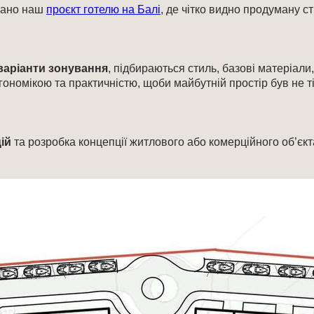
вано наш
проєкт готелю на Балі
, де чітко видно продуману ст
варіанти зонування
, підбираються стиль, базові матеріали,
ономікою та практичністю, щоби майбутній простір був не т
ій
та розробка концепції житлового або комерційного об’єкт