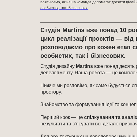
пояснюємо, як наша команда допомагає досягти цілей
особистих, так і бізнесових.
Студія Martins вже понад 10 ро
цикл реалізації проєктів — від
розповідаємо про кожен етап с
особистих, так і бізнесових.
Студія дизайну
Martins
вже понад десять р
девелопменту. Наша робота — це комплексни
Нижче ми розповімо, як саме будується с
простору.
Знайомство та формування ідеї та концеп
Перший крок — це
спілкування та аналіз
результати та з’ясувати всі деталі: призна
Для архітектурних чи девелоперських іні