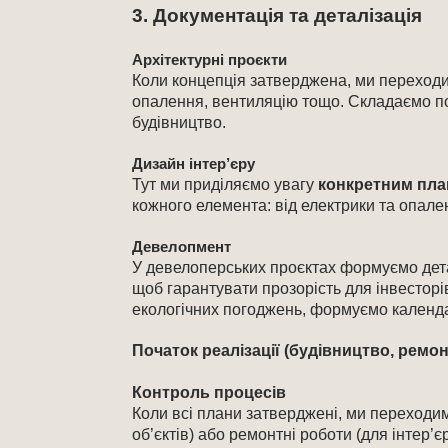
3.
Документація та деталізація
Архітектурні проєкти
Коли концепція затверджена, ми переход
опалення, вентиляцію тощо. Складаємо по
будівництво.
Дизайн інтер’єру
Тут ми приділяємо увагу
конкретним пл
кожного елемента: від електрики та опал
Девелопмент
У девелоперських проєктах формуємо дета
щоб гарантувати прозорість для інвестор
екологічних погоджень, формуємо календар
Початок реалізації (будівництво, ремон
Контроль процесів
Коли всі плани затверджені, ми переходи
об’єктів) або ремонтні роботи (для інтер’є