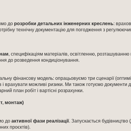
имо до
розробки детальних інженерних креслень
: врахо
трібну технічну документацію для погодження з регулюючи
анам
, специфікаціям матеріалів, освітленню, розташуванню 
ення до розведення кондиціонування.
льну фінансову модель: опрацьовуємо три сценарії (оптиміс
ів і врахувати можливі ризики. Ми також готуємо документи
ний план робіт і вартісні розрахунки.
т, монтаж)
мо до
активної фази реалізації
. Запускається будівництво 
рних проєктів).