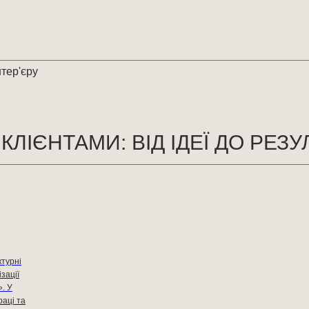
нтер'єру
ЛІЄНТАМИ: ВІД ІДЕЇ ДО РЕЗУ
ктурні
зації
». У
раці та