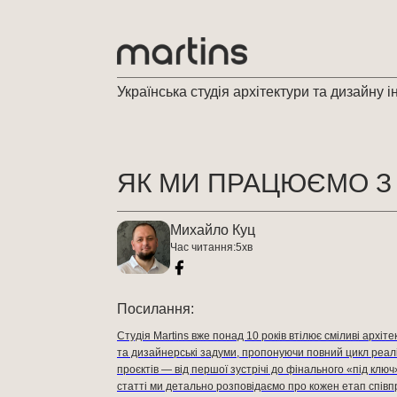
Українська студія архітектури та дизайну і
ЯК МИ ПРАЦЮЄМО З К
Михайло Куц
Час читання:
5
хв
Посилання:
Студія Martins вже понад 10 років втілює сміливі архіте
та дизайнерські задуми, пропонуючи повний цикл реалі
проєктів — від першої зустрічі до фінального «під ключ
статті ми детально розповідаємо про кожен етап співп