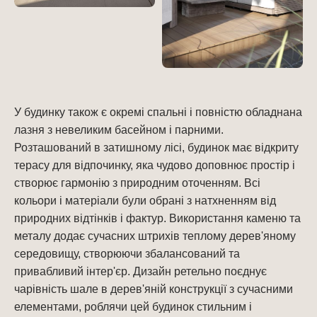
У будинку також є окремі спальні і повністю обладнана
лазня з невеликим басейном і парними.
Розташований в затишному лісі, будинок має відкриту
терасу для відпочинку, яка чудово доповнює простір і
створює гармонію з природним оточенням. Всі
кольори і матеріали були обрані з натхненням від
природних відтінків і фактур. Використання каменю та
металу додає сучасних штрихів теплому дерев'яному
середовищу, створюючи збалансований та
привабливий інтер'єр. Дизайн ретельно поєднує
чарівність шале в дерев'яній конструкції з сучасними
елементами, роблячи цей будинок стильним і